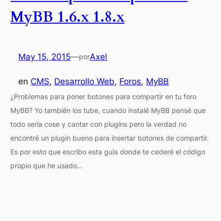
MyBB 1.6.x 1.8.x
May 15, 2015
—
Axel
por
en
CMS
, 
Desarrollo Web
, 
Foros
, 
MyBB
¿Problemas para poner botones para compartir en tu foro
MyBB? Yo también los tube, cuando instalé MyBB pensé que
todo sería cose y cantar con plugins pero la verdad no
encontré un plugin bueno para insertar botones de compartir.
Es por esto que escribo esta guía donde te cederé el código
propio que he usado…