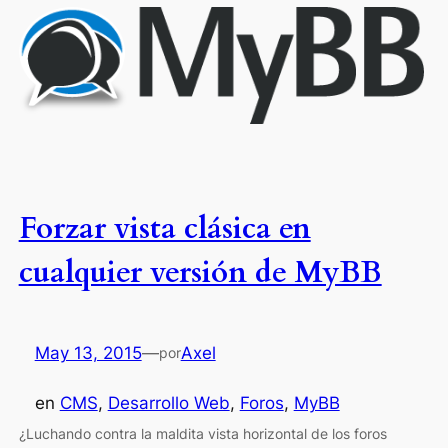
Forzar vista clásica en
cualquier versión de MyBB
May 13, 2015
—
Axel
por
en
CMS
, 
Desarrollo Web
, 
Foros
, 
MyBB
¿Luchando contra la maldita vista horizontal de los foros