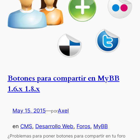
Botones para compartir en MyBB
1.6.x 1.8.x
May 15, 2015
—
Axel
por
en
CMS
, 
Desarrollo Web
, 
Foros
, 
MyBB
¿Problemas para poner botones para compartir en tu foro