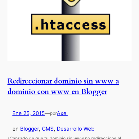
Redireccionar dominio sin www a
dominio con www en Blogger
Ene 25, 2015
—
Axel
por
en
Blogger
, 
CMS
, 
Desarrollo Web
¿Cansado de que tu dominio sin www no redireccione al