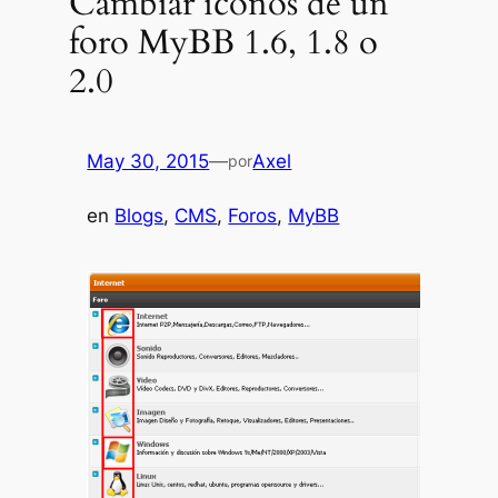
Cambiar iconos de un
foro MyBB 1.6, 1.8 o
2.0
May 30, 2015
—
Axel
por
en
Blogs
, 
CMS
, 
Foros
, 
MyBB