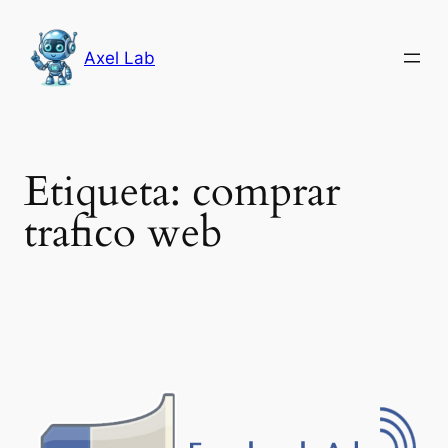
Saltar
al
Axel Lab
contenido
Etiqueta:
comprar
trafico web