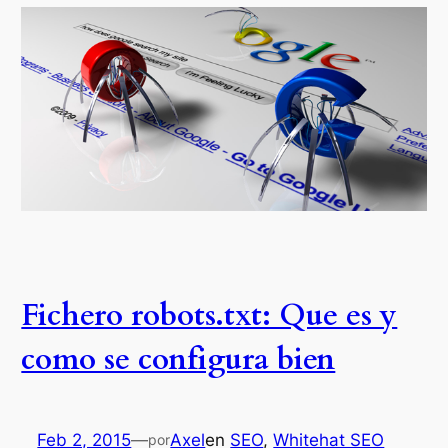
Fichero robots.txt: Que es y
como se configura bien
Feb 2, 2015
—
Axel
en
SEO
, 
Whitehat SEO
por